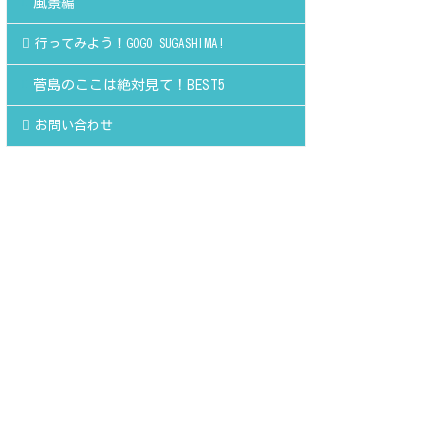
風景編
行ってみよう！GOGO SUGASHIMA!
菅島のここは絶対見て！BEST5
お問い合わせ