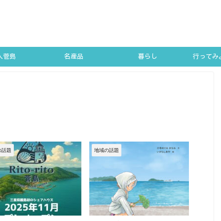
人菅島
名産品
暮らし
行ってみよ
SUGA
の話題
地域の話題