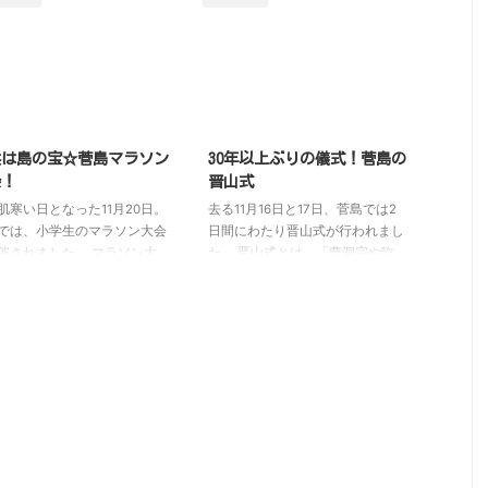
 ということで、菅島では小
行われました。 弓祭りは、弓を
と保育所の子供たちみんなで
射ることで豊饒と大漁､悪霊を払
ンタインデープレゼントを作
い無病息災や海上安全を祈るお祭
とにしました！ 作るのはチ
りです。 しろんご祭りが女性
クランチ！ 火を使わずに作
（海女）がメインのお祭りである
デザートなので、これなら保
のと対照的に、弓祭りは男性のお
の子供たちでも安心です。
祭りと言えるでしょう。 弓祭り
供は島の宝☆菅島マラソン
30年以上ぶりの儀式！菅島の
たちは菅島小学校の家庭科室
では、弓を射る「弓子」と呼ばれ
会！
晋山式
まりやる気満々！ あっとい
る人、それからその弓子に野次を
肌寒い日となった11月20日。
去る11月16日と17日、菅島では2
に作り方を覚え、それぞれ作
飛ばす「使い」と呼ばれる人な
では、小学生のマラソン大会
日間にわたり晋山式が行われまし
取りかかります。 チョコク
ど、様々な役者が着物で登場する
催されました。 マラソン大
た。 晋山式とは、「曹洞宗や臨
の ...
始まる直前、小学校からのア
済宗などの寺院において、新しく
ンス放送が響くと、島にいた
住職となる僧侶が正式に就任する
たちが続々と港に集まってき
儀式で、住職交代式とも呼ばれ、
た。 こういう光景を見る
新住職と檀信徒が仏祖の恩に報い
誰もが「子供たちは島の子で
る誓いを交わす大切な式典」で
、島の宝」とみんなが思って
す。 そしてそんな大切な儀式で
んだなと実感させられます。
ある晋山式が、菅島にある唯一の
て多くの島民が港に集まる
お寺「冷泉寺」で行われました。
マラソン大会が始まりまし
1日目は冷泉寺本堂内で首座入寺
 子供たちは海沿いの平坦な
式（しゅそにゅうじしき）・本則