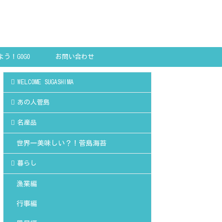
う！GOGO
お問い合わせ
SHIMA!
WELCOME SUGASHIMA
あの人菅島
名産品
世界一美味しい？！菅島海苔
暮らし
漁業編
行事編