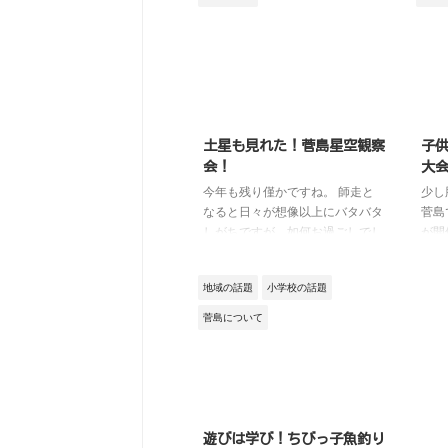
集まった子供たちは、お兄さんと
ね。
お姉さんと漂着ゴミの多いしろん
学生
ご浜へ出発。 この日は小雨が降
バレ
っていましたが、菅島の子供たち
るこ
はやっぱりもってます！ 浜につ
ョコ
いた途端、なんと青空に！ そし
れる
て、早速浜でゴミ拾い！ 1時間く
育所
らいかけて、びっくりする程の量
土星も見れた！菅島星空観察
子
子供
のゴミをみんなで集めました。
会！
大
に集
そして、集めたゴミで、ゴミの分
今年も残り僅かですね。 師走と
少し
う間
別を浜辺で学習しました。 午後
なると日々が想像以上にバタバタ
菅島
業に
は、会場をアリーナに移し、まず
しがちですが、如何お過ごしでし
が開
...
は座学。 しろんご浜のど ...
ょうか。 菅島では海苔の収穫も
会が
始まり、島はいつも以上に活気づ
ナウ
地域の話題
小学校の話題
いています。 そんなこんなでご
島民
報告が遅くなってしまったのです
まし
菅島について
が、去る12月14日に菅島では、星
と、
空案内人の上村さんを講師に迎
あり
え、「星空観察会」が開かれまし
いる
た。 冬となると日々強風の菅島
そし
ですが、人口島の橋や建物をを風
中、
よけにしてなんとか風に当たらな
た。
遊びは学び！ちびっ子魚釣り