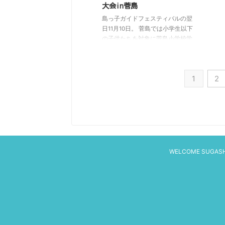
い場所を確保！そして、高性能な
道を
大会in菅島
望遠鏡で星空観察が始まります。
は、
島っ子ガイドフェスティバルの翌
この日はほぼ満月の月夜だったの
ちゃ
日11月10日。 菅島では小学生以下
で、まずは綺麗なお月様の観 ...
いち
の子供たちを対象に菅島小学校学
校運営協議会主催の魚釣り大会が
行われました！ 魚釣り大会です
から、大会の目的は誰が一番大き
1
2
な魚を釣るのかということ。 子
供たちも、自分こそが一番の魚を
釣ろうとワクワクです。 です
が、釣りの前にやることが……。
まずは、海岸の清掃！ 自分たち
の海を自分たちで綺麗にします。
素敵なことですよね♪ そして、清
掃が終わり……いざ釣り！のはず
WELCOME SUGAS
が…… 宝探しゲームが始まりまし
た（笑） パパたちが海岸に埋め
たサツマイモ（宝）を ...