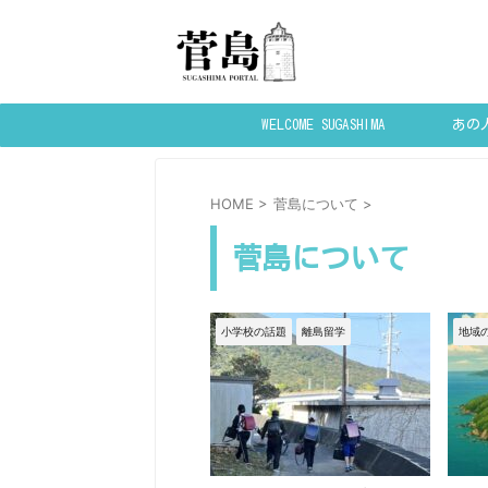
WELCOME SUGASHIMA
あの
HOME
>
菅島について
>
菅島について
小学校の話題
離島留学
地域