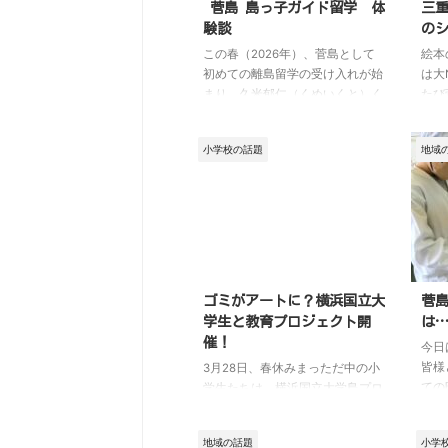
菅島 島っ子ガイド留学 体
三
験談
のシ
この春（2026年）、菅島として
絵本
初めての離島留学の受け入れが始
は大
まり、久米郁仁（くめいくと）く
たび
んがおばあ様（たかこさん）と一
OP
緒に島にやってきてくれました。
スっ
小学校の話題
地域
はじめての島での暮らしのなか
いう
で、郁仁くんは何を感じ、どんな
け合
毎日を過ごしているのでしょう
す。
か。島での出会いや体験、そして
所や
少しずつ生まれている変化を、イ
ます
ンタビューを通してお届けしま
共同
す。 1.自己紹介 郁仁くん： 小学
この
4年生の久米郁仁です。 東京の江
間で
ゴミがアートに？横浜国立大
菅島
戸川区から来ました。 2. 島っ子
合え
学生と教育プロジェクト開
は
ガイド 留学を選んだ理 ...
むと
催！
今日
かも
皆様
3月28日、春休みまっただ中の小
とも
ての
学生たちは、横浜国立大学島プロ
した
ジェクトのお兄さんとお姉さんと
り、
海洋ごみのお勉強会をしました。
地域の話題
小学
ョン