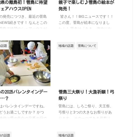
重県の離島初！菅島に待望
親子で楽しむ♪菅島の絵本が
ェアハウスOPEN
発売！
の発売につづき、最近の菅島
皆さん！！BIGニュースです！！
NEWS続きです！ なんとこの
この度、菅島が絵本になりまし
菅島で待望のシェアハウスが
た！！ 題名は「あま」 海女にな
ENされたんです！ シェアハウ
りたい菅島の小学生小寺まなみち
てなんだ？ シェアハウスと
ゃんがお母さんと一緒にその思い
の話題
地域の話題
菅島について
のは、一つの家を何人かで分
を綴り……それが絵本になったん
って暮らす住まいのことで
です！ すごいでしょ！ 絵本の中
自分の部屋はありますが、台
には菅島の景色がたっぷり！ 観
お風呂、居間はみんなで使い
光では見落とされがちな、菅島の
。昔の下宿や長屋のように、
公園までしっかり描いてくださ
で生活する形に近いです。
り、島民としてはたまらない萌え
暮らし方が現在若い人たちの
ポイントがどっさりの一冊になっ
人気で、家賃や光熱費を分け
てます。 また同時に温かい気持
の2025バレンタインデー
菅島三大祭り！大漁祈願！弓
るので一人暮らしより安く済
ちになる一冊なのですが、その気
……？
祭り
ころも人気の理由の一つ！し
持ちは鳥羽市長も同じのようで
はバレンタインデーですね。
菅島には、しろご祭り、天王祭、
家具や家電がそろっているこ
す！ この本を読めば、菅島のこ
どうお過ごしですか？ かつ
弓祭りと3つの大きなお祭りがあ
多く、すぐに生活を始 ...
とや海女のこと、 ...
時代は愛の告白の定番の日で
ります。 その一つである弓祭り
が、今は愛の告白というよ
が、1月17日、晴天の中行われま
チョコを通したコミュケーシ
した。 相変わらず風は強いです
校の話題
地域の話題
の日に移り変わっていますよ
が、キリッとした風の中お祭りは