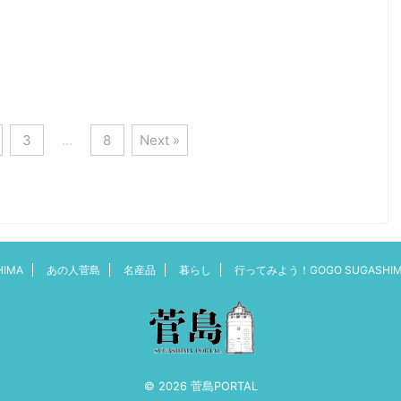
駆け抜けていきます。 道中
行茶（ほんそくぎょうちゃ）など
保育所の子供たちやら おじ
の儀式が行われました。 荒天の
ん、おばちゃん、そしておじ
中の式典となり、帰りのチャータ
ゃん、おばぁちゃんらが、 ...
ー船が出ない等、想定外の ...
3
…
8
Next »
HIMA
あの人菅島
名産品
暮らし
行ってみよう！GOGO SUGASHIM
© 2026 菅島PORTAL