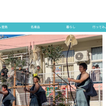
人菅島
名産品
暮らし
行ってみよ
SUGA