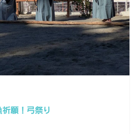
漁祈願！弓祭り