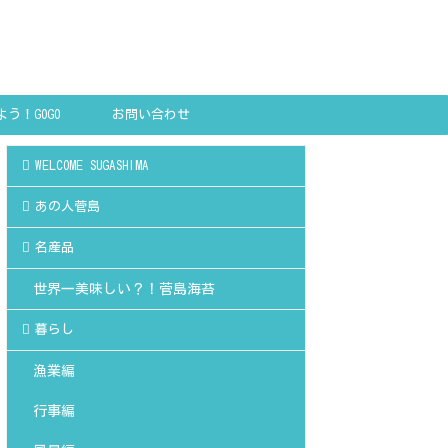
う！GOGO
お問い合わせ
SHIMA!
WELCOME SUGASHIMA
あの人菅島
名産品
世界一美味しい？！菅島海苔
暮らし
漁業編
行事編