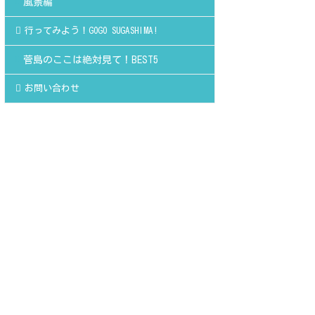
風景編
行ってみよう！GOGO SUGASHIMA!
菅島のここは絶対見て！BEST5
お問い合わせ