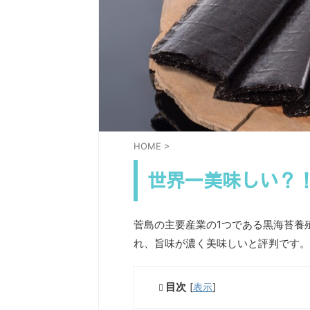
HOME
>
世界一美味しい？
菅島の主要産業の1つである黒海苔養
れ、旨味が濃く美味しいと評判です。
目次
[
表示
]