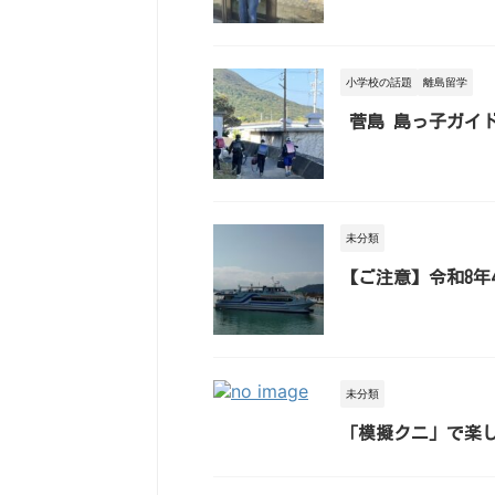
小学校の話題
離島留学
菅島 島っ子ガイ
未分類
【ご注意】令和8年
未分類
「模擬クニ」で楽し