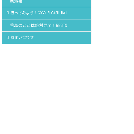
風景編
行ってみよう！GOGO SUGASHIMA!
菅島のここは絶対見て！BEST5
お問い合わせ