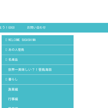
う！GOGO
お問い合わせ
SHIMA!
WELCOME SUGASHIMA
あの人菅島
名産品
世界一美味しい？！菅島海苔
暮らし
漁業編
行事編