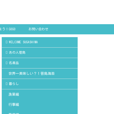
う！GOGO
お問い合わせ
SHIMA!
WELCOME SUGASHIMA
あの人菅島
名産品
世界一美味しい？！菅島海苔
暮らし
漁業編
行事編