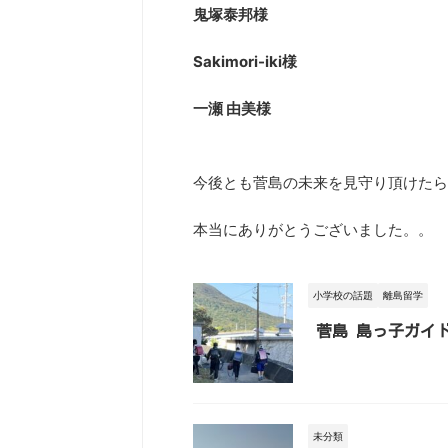
鬼塚泰邦様
Sakimori-iki様
一瀬 由美様
今後とも菅島の未来を見守り頂けたら
本当にありがとうございました。。
小学校の話題
離島留学
菅島 島っ子ガイ
未分類