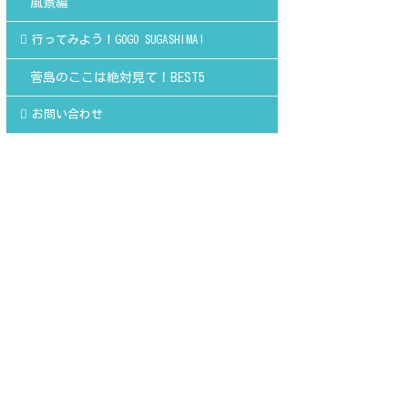
風景編
行ってみよう！GOGO SUGASHIMA!
菅島のここは絶対見て！BEST5
お問い合わせ