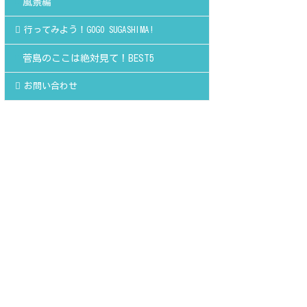
風景編
行ってみよう！GOGO SUGASHIMA!
菅島のここは絶対見て！BEST5
お問い合わせ