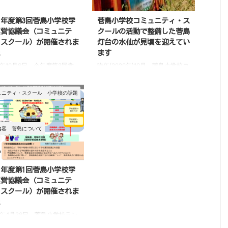
21年度第3回菅島小学校学
菅島小学校コミュニティ・ス
運営協議会（コミュニテ
クールの活動で整備した菅島
・スクール）が開催されま
灯台の水仙が見頃を迎えてい
た
ます
21年10月6日、今年度第3回学
昨年(2020年)10月、菅島小学校コ
営協議会（コミュニティ・ス
ミュニティ・スクール（学校運営
ル）が開催されました。 前
協議会）の活動の一環として、菅
ュニティ・スクール
小学校の話題
7月でしたので、約3か月ぶり
島小学校の児童が菅島灯台の付属
催となりました。 この間、
官舎跡地に水仙の花壇を作りまし
におけるさまざまな行事やイ
た。 詳細は、下記のブログ（前
トは、新型コロナ感染症対策
編と後編に分かれています）をご
内容
菅島について
め多くが中止や延期となって
覧ください。 この水仙が、ただ
いました。 三重県の緊急事
今、見頃を迎えています。 花壇
言とも重なり、子供たちにと
内に植えた水仙はまだ芽が小さ
は何もない、ちょっと寂しい
く、花が咲いているものは数える
21年度第1回菅島小学校学
なってしまいました。 た
ほどしかありませんでしたが、も
運営協議会（コミュニテ
その中でも7月28日には地域
ともと自生している水仙は広場い
・スクール）が開催されま
し協力隊の横尾さんによる
っぱいに咲き誇り、まるで白い絨
た
休み理科実験教室」を開催す
毯を敷いているようでした。 水
21年4月26日、菅島小学校ラン
とができました。 初めての
仙畑はほおっておくと見境なく広
ームで今年度1回目の学校運