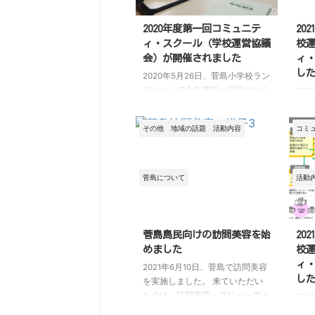
2020年度第一回コミュニテ
20
ィ・スクール（学校運営協議
校
会）が開催されました
ィ
し
2020年5月26日、菅島小学校ラン
チルームで今年度第一回目のコミ
20
ュニティ・スクール（学校運営協
校運
議会）が開催されました。 協議
クー
その他
地域の話題
活動内容
コミ
会は保護者代表や地域住民、教職
回が
員等で組織されることになってい
の開
ますが、菅島小学校コミュニテ
菅島
ィ・スクールでは主に菅島町の各
ベン
菅島について
活動
種団体から幅広く15名が選出され
のた
ています。私たち菅島の未来を考
しま
える会からも2名が協議委員とし
態宣
て参加しています。 今年度は新
って
菅島島民向けの訪問美容を始
20
型コロナウイルスの影響で5月開
夏と
めました
校
催予定の町民運動会が9月に延期
だ、
ィ
2021年6月10日、菅島で訪問美容
されたり、夏休みが短縮され親子
おこ
し
を実施しました。 来ていただい
ふれあい活動の計画変更が余儀な
「夏
たのは、訪問美容・フリーヘアメ
20
くされたりなど前途多難で ...
るこ
イク「tsunagu」の奥村尚代さん
チル