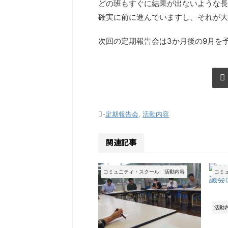
どの班もすぐに結果が出ないような長
確実に前に進んでいますし、それが大
次回の定期報告会は3か月後の9月を
-
定期報告会
,
活動内容
関連記事
コミュニティ・スクール
活動内容
コミ
活動