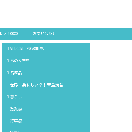
う！GOGO
お問い合わせ
SHIMA!
WELCOME SUGASHIMA
あの人菅島
名産品
世界一美味しい？！菅島海苔
暮らし
漁業編
行事編