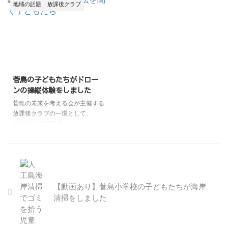
民大運動会に向けて頑張って練習
2020年度菅島小学校第4回学校
地域の話題
放課後クラブ
してきましたが、残念ながら新型
運営協議会（コミュニティ・スク
コロナウィルス感染拡大防止のた
ール）が開催されました。 今回
めやむなく中止となり、昨年度に
は、学校評価に関わるアンケート
引き続き、その代わりの行事とし
結果や今後の活動予定、子どもた
て開催されることとなりました。
ちの様子について協議を行いまし
東海地方は例年より早く梅雨入り
た。 アンケートについては児童
し、連日の雨で天気が心配されま
対象の児童アンケートと保護者対
菅島の子どもたちがドロー
したが、当日は雨に降られること
象の保護者アンケートがありまし
ンの操縦体験をしました
なく無事に開催されることができ
たが、両者とも概ね満足度の高い
菅島の未来を考える会が主催する
ました。 子どもたちの作った
結果となりました。 保護者アン
放課後クラブの一環として、
「てるてる坊主」のおかげです
ケートから「環境や国際理解・ボ
2023年1月29日子どもたちがド
ね。 体育発表会は、小学校の2,3
ランティアなどについての学び」
ローンの操縦体験をしました。
限目の時間を使って行われ ...
や「地域の人たちとの交流」など
当日、天気は良かったのですが少
が課題として見えてきまし ...
し風がありましたので菅島コミュ
ニティ・アリーナ内でドローンを
飛ばしました。 初めてドローン
を操縦する子どもたちも多く、ま
【動画あり】菅島小学校の子どもたちが海岸
た屋内ということで飛ばせる範囲
清掃をしました
に制限がありましたが、みんな熱
心に説明を聞いて、上手に操縦す
ることができました。 （すごく