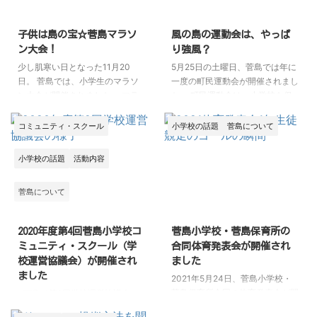
子供は島の宝☆菅島マラソ
風の島の運動会は、やっぱ
ン大会！
り強風？
少し肌寒い日となった11月20
5月25日の土曜日、菅島では年に
日。 菅島では、小学生のマラソ
一度の町民運動会が開催されまし
ン大会が開催されました。 マラ
た。 町民運動会は、小学校も保
ソン大会が始まる直前、小学校か
育所も合同で、地域の人も参加し
らのアナウンス放送が響くと、島
て行われます。 なので開会式の
コミュニティ・スクール
小学校の話題
菅島について
にいた島民たちが続々と港に集ま
グランドには、老若男女の面々が
ってきました。 こういう光景を
並びます。 こんな風に。 小学校
小学校の話題
活動内容
見ると、誰もが「子供たちは島の
の運動会というと、子供だけが参
子であり、島の宝」とみんなが思
加して親は観客というイメージで
菅島について
っているんだなと実感させられま
しょうが、菅島では大人も子供も
す。 そして多くの島民が港に集
お年寄りもみんな参加します。
まる中、マラソン大会が始まりま
また写真では分かりづらいかと思
2020年度第4回菅島小学校コ
菅島小学校・菅島保育所の
した。 子供たちは海沿いの平坦
いますが、この日はテントも張れ
ミュニティ・スクール（学
合同体育発表会が開催され
な道を駆け抜けていきます。 道
ないほどの強風でした。 さすが
校運営協議会）が開催され
ました
中は、保育所の子供たちやら お
「風の島」と呼ばれるだけのこと
ました
2021年5月24日、菅島小学校・
じちゃん、おばちゃん、そしてお
はあります。 動画があるので気
菅島保育所合同の体育発表会が開
※画像は第2回学校運営協議会の
じいちゃん、おばぁちゃんらが、
になる方はこちらのリンクで ...
催されました。 子どもたちは町
ものです 2020年12月17日、
...