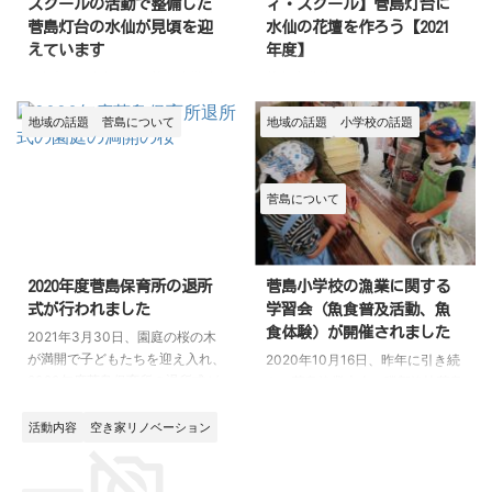
スクールの活動で整備した
ィ・スクール】菅島灯台に
菅島灯台の水仙が見頃を迎
水仙の花壇を作ろう【2021
えています
年度】
昨年(2020年)10月、菅島小学校
菅島小学校コミュニティ・スクー
コミュニティ・スクール（学校運
ル（学校運営協議会）では、
営協議会）の活動の一環として、
2019年度より菅島灯台の付属官
地域の話題
菅島について
地域の話題
小学校の話題
菅島小学校の児童が菅島灯台の付
舎跡地にきちんと整備された水仙
属官舎跡地に水仙の花壇を作りま
の花壇を作る活動をしています。
した。 詳細は、下記のブログ
今年度は新しい花壇を作ることは
菅島について
（前編と後編に分かれています）
せず、一昨年度、昨年度に作った
をご覧ください。 この水仙が、
花壇へ球根を植えます。 2021年
ただ今、見頃を迎えています。
10月20日、いつもより学校が少
花壇内に植えた水仙はまだ芽が小
し早く終わる水曜日の放課後、み
2020年度菅島保育所の退所
菅島小学校の漁業に関する
さく、花が咲いているものは数え
んなで菅島灯台へ移動して作業を
式が行われました
学習会（魚食普及活動、魚
るほどしかありませんでしたが、
開始しました。 菅島灯台に自生
食体験）が開催されました
2021年3月30日、園庭の桜の木
もともと自生している水仙は広場
する白い水仙の球根と、自生して
が満開で子どもたちを迎え入れ、
2020年10月16日、昨年に引き続
いっぱいに咲き誇り、まるで白い
いない黄色い水仙の球根（購入し
2020年度菅島保育所の退所式が
き、菅島漁業士会、磯部漁協菅島
絨毯を敷いているようでした。
ました）を花壇に植えていきま
行われました。 いつもの遊戯室
支所青壮年部、鳥羽市が主催する
水仙畑はほおっておくと見境なく
す。 片方の花壇には白と黄色の
は、どの壁も子どもたちの素晴ら
「漁業に関する学習会」が菅島漁
活動内容
空き家リノベーション
広がっていくので、今後も活 ...
水仙を植え、もう片方には白 ...
しい作品で埋め尽くされ、両親へ
村センターで開催されました。
の感謝の言葉や、お世話になった
菅島小学校の児童全員が参加し、
方々からの祝辞が涙を誘います。
午前中は伊勢海老や太刀魚、鯵、