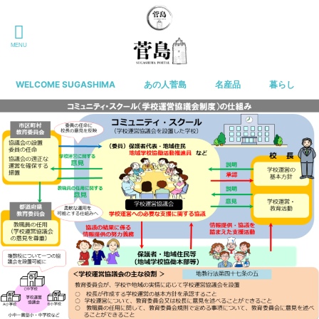
WELCOME SUGASHIMA
あの人菅島
名産品
暮らし