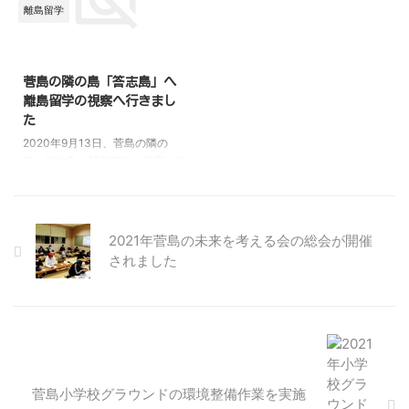
離島留学
新型コロナ感染拡大防止のため、
鰆の魚捌き体験や菅島の漁業者に
昨年度に引き続き、児童・保護
よる塩蔵わかめ作りについての座
者・先生だけの式となってしまい
学が行われました。 小学生対象
ましたが、子どもたちの成長を感
のプログラムではありますが、保
菅島の隣の島「答志島」へ
じられるとても感動的な式でし
育所の園児たちもお散歩で訪れ、
離島留学の視察へ行きまし
た。 退所する4人の退所証書を受
伊勢海老やカニ、ヒトデなどをつ
た
け取る凛とした姿は自信にあふ
ついたりつかんだりと楽しんでい
2020年9月13日、菅島の隣の
れ、小学校でも心配なくやってい
ました。 お昼ご飯には、児童ら
島、答志島へ離島留学の視察へ行
けると感じられとても頼もし ...
が捌いた魚を使ったお弁当（伊勢
ってきました。 対応してくださ
海老、鰆の刺身・たたき、 ...
ったのは、答志島で離島留学の実
施に尽力された、元町内会長副会
長・育成会長の濱口正久さんで
2021年菅島の未来を考える会の総会が開催
す。 現在は鳥羽市議会議員とし
されました
てご活躍されています。 今回の
視察では、答志島和具地区で離島
留学生や留学家族のために整備さ
れた空き家をいくつか見学させて
いただいた他、そのなかの1軒で
意見交換会を実施しました。 意
見交換会では、答志島で離島留学
菅島小学校グラウンドの環境整備作業を実施
を始めてからこれまでの経緯や、