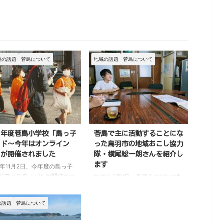
校の話題
菅島について
地域の話題
菅島について
21年度菅島小学校「島っ子
菅島で主に活動することにな
イド～今年はオンライン
った鳥羽市の地域おこし協力
」が開催されました
隊・横尾総一朗さんを紹介し
ます
21年11月2日、今年度の島っ子
ドフェスティバルが開催され
2021年7月1日、鳥羽市に3名の地
た。 島っ子ガイドとは、自
域おこし協力隊が着任しました。
かな漁村で生まれ育った菅島
そのうちの一人、横尾総一朗さん
の話題
菅島について
校の全児童がそれぞれのコー
は、離島隊員ということで菅島を
分かれて島をご案内するガイ
中心とした離島地区を担当しま