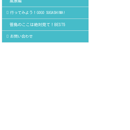
風景編
行ってみよう！GOGO SUGASHIMA!
菅島のここは絶対見て！BEST5
お問い合わせ