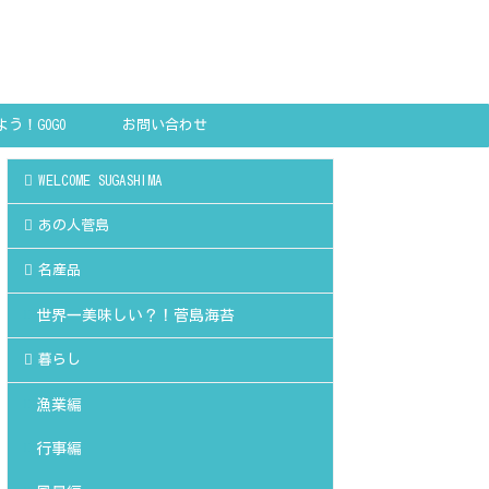
う！GOGO
お問い合わせ
SHIMA!
WELCOME SUGASHIMA
あの人菅島
名産品
世界一美味しい？！菅島海苔
暮らし
漁業編
行事編