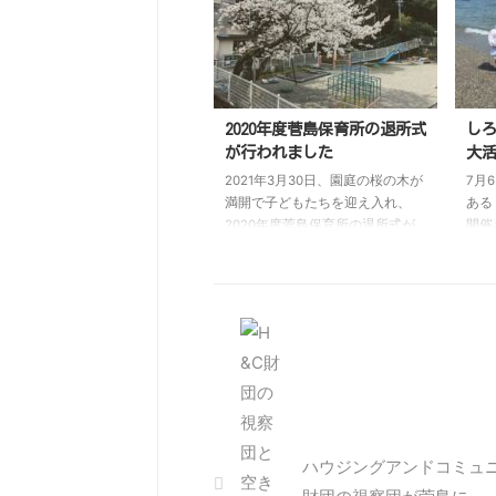
ていただきました。 本協議会に
ドツ
ついては2015年に策定された鳥羽
は新
市小中学校統合計画に基づいて
防止
2016年9月から続いており、当初
来て
は菅島小学校統合の是非を議論す
形式
る場（怒号が飛び交う結構な修羅
回り
2020年度菅島保育所の退所式
し
場でしたよ！）でありましたが、
生配
が行われました
大
2017年12月に統合延期が決定され
た。
2021年3月30日、園庭の桜の木が
7月
てからは毎年1回、統合について
保護
満開で子どもたちを迎え入れ、
ある
の地元・保護者としての意思確認
てガ
2020年度菅島保育所の退所式が
開催
とお互いの ...
年連
行われました。 いつもの遊戯室
とは
は、どの壁も子どもたちの素晴ら
りで
しい作品で埋め尽くされ、両親へ
る島
の感謝の言葉や、お世話になった
し、
方々からの祝辞が涙を誘います。
しま
新型コロナ感染拡大防止のため、
近い
昨年度に引き続き、児童・保護
この
者・先生だけの式となってしまい
り、
ましたが、子どもたちの成長を感
す。
じられるとても感動的な式でし
（S
ハウジングアンドコミュ
た。 退所する4人の退所証書を受
に今
け取る凛とした姿は自信にあふ
納海