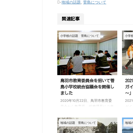
-
地域の話題
,
菅島について
関連記事
小学校の話題
菅島について
小学
鳥羽市教育委員会を招いて菅
20
島小学校統合協議会を開催し
ガ
ました
～
2020年10月22日、鳥羽市教育委
20
員会から教育長、総務課長にご来
ガイ
島いただき、菅島小学校統合協議
まし
会を開催し、地元の代表として、
然豊
地域の話題
菅島について
地域
私たち菅島の未来を考える会と町
小学
内会、JF漁協の代表者で対応させ
スに