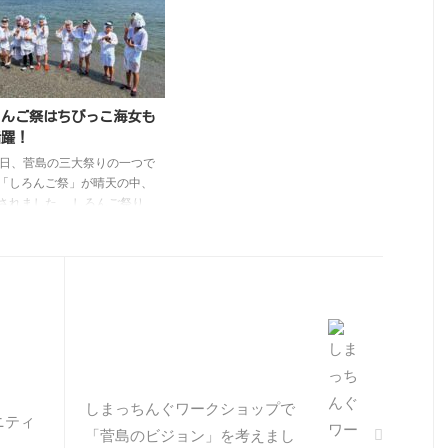
アーイベントです。 今年度
す。 鳥羽市長から地域おこし協
型コロナウィルス感染・拡大
力隊を委嘱された2日後の7月3日
のため、例年のように菅島に
（土）、菅島では毎年恒例の島民
いただいてガイドするという
総出の海浜清掃が行われました
ではなく、子供たちが島内を
が、そこには協力隊着任3日目の
ガイドする様子をオンライン
横尾さんの姿がありました。 着
ろんご祭はちびっこ海女も
信するという形で実施しまし
任したばかりでもちろん誰も知り
活躍！
 昨年は島内の地域の方々や
ませんので、作業中にすれ違う人
6日、菅島の三大祭りの一つで
者の方々をお客さまと見立て
のほとんど全ての人に「あんた誰
「しろんご祭」が晴天の中、
イドを実施しましたので、2
や！？」と聞かれたそうです。
されました。 しろんご祭り
続で本来の開催形式と ...
こうやって少しずつ地域の人に顔
伊勢志摩を代表する海女の祭
を覚えてもらい、菅島に溶け ...
、「しろんごさん」と呼ばれ
の守護神白髭大明神をお祀り
大漁・豊漁と海上安全を祈願
す。近年では新暦7月11日に
土曜日に開催されています。
日は朝早くから港に人が集ま
祭りの最終準備が行われま
 今年の関船は海王丸
EAKING）、その船をバック
しまっちんぐワークショップで
ニティ
年の奉納海女さんです。 奉
「菅島のビジョン」を考えまし
女は島の娘が担当します。