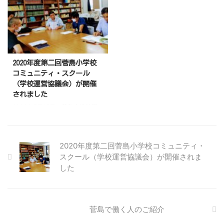
拙い点も多々あったと思います
りの開催となりました。 この
が、天気も良く（ちょっと暑かっ
間、菅島におけるさまざまな行事
たですが）、菅島の自然を満喫し
やイベントは、新型コロナ感染症
ていただけたようで良かったで
対策のため多くが中止や延期とな
す。 菅島の保育所や小学校を見
ってしまいました。 三重県の緊
学した後、現状菅島に移住してい
急事態宣言とも重なり、子供たち
2020年度第二回菅島小学校
ただいた場合に実際に住まいとし
にとっては何もない、ちょっと寂
コミュニティ・スクール
て提供できる空き家を見学しまし
しい夏となってしまいました。
（学校運営協議会）が開催
た。 お昼は「おかげ屋」さん
ただ、その中でも7月28日には地
されました
で、島で採れた食材をふんだんに
域おこし協力隊の横尾さんによる
2020年7月15日、菅島小学校図
使ったお弁当をお召し上がりいた
「夏休み理科実験教室」を開催す
書室で今年度二回目の菅島小学校
だ ...
ることができました。 初めての
コミュニティ・スクール（学校運
開催でしたが、今後も菅島 ...
営協議会）が開催されました。
2020年度第二回菅島小学校コミュニティ・
今回は、秋に延期となった運動会
スクール（学校運営協議会）が開催されま
（菅島では町民大運動会として町
した
民全体で参加します）についての
報告、子どもたちの様子などにつ
いて協議しました。 町民大運動
会については新型コロナウィルス
の影響で、開催自体が危ぶまれて
菅島で働く人のご紹介
います。 近隣の小学校では中止