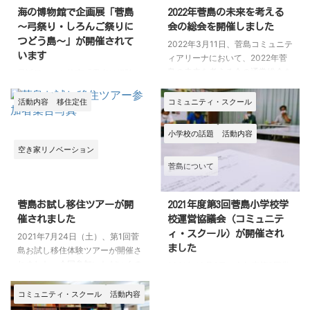
海の博物館で企画展「菅島
2022年菅島の未来を考える
～弓祭り・しろんご祭りに
会の総会を開催しました
つどう島～」が開催されて
2022年3月11日、菅島コミュニテ
います
ィアリーナにおいて、2022年菅
島の未来を考える会の通常総会を
最近目にした格言「愚者は経験に
開催しました。 ここ2年間はコロ
学び、賢者は歴史に学ぶ」（ドイ
ナ禍の中ということで、すごく活
ツの名宰相オットー・ビスマル
活動内容
移住定住
コミュニティ・スクール
動が難しい部分がありましたが
ク）に影響され（もちろんそれだ
「教育環境の充実」「移住定住の
けではありませんが）、鳥羽市浦
小学校の話題
活動内容
推進」「新しい産業・価値の創
村町の海の博物館で開かれている
空き家リノベーション
出」を活動の柱として、すじ青の
企画展「菅島～弓祭り・しろんご
菅島について
りの養殖事業やブランド鯵「極み
祭りにつどう島～」に行ってきま
アジ」の普及、空き家の調査や活
した。 私たち菅島の未来を考え
用、移住定住体験ツアーの開催、
る会が立ち上がったのは2016年
菅島お試し移住ツアーが開
2021年度第3回菅島小学校学
当WEBサイトやfacebookでの情
の7月でしたので、まだ4年半の
催されました
校運営協議会（コミュニテ
報発信に取り組みました。 少し
経験だけしかありません。 少し
ィ・スクール）が開催され
2021年7月24日（土）、第1回菅
ずつ実績を積み上げて成果を出し
ずつ前には進んでいますが、理想
ました
島お試し移住体験ツアーが開催さ
ている活動もある一方、なかなか
にはまだ程遠く、まだまだ失敗も
れました。今回参加いただいくの
2021年10月6日、今年度第3回学
成果の出にくい課 ...
多いような状況です。 それなら
はご連絡いただいたご家族さま
校運営協議会（コミュニティ・ス
ば、冒頭の格言に倣って、菅島の
と、そのお連れさま、合計5名で
クール）が開催されました。 前
コミュニティ・スクール
活動内容
長い歴史について学びに行こうと
す！ 初めての開催でしたので、
回が7月でしたので、約3か月ぶ
...