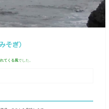
ぜみそぎ）
れてくる風
でした。