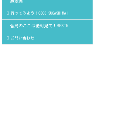
風景編
行ってみよう！GOGO SUGASHIMA!
菅島のここは絶対見て！BEST5
お問い合わせ