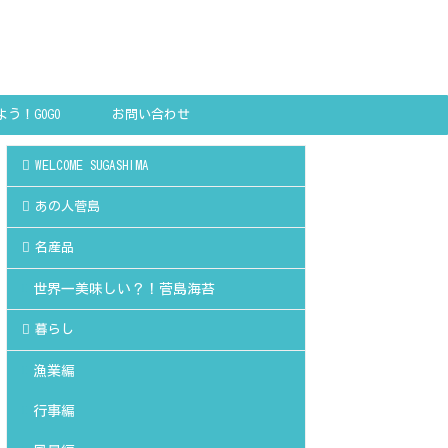
う！GOGO
お問い合わせ
SHIMA!
WELCOME SUGASHIMA
あの人菅島
名産品
世界一美味しい？！菅島海苔
暮らし
漁業編
行事編