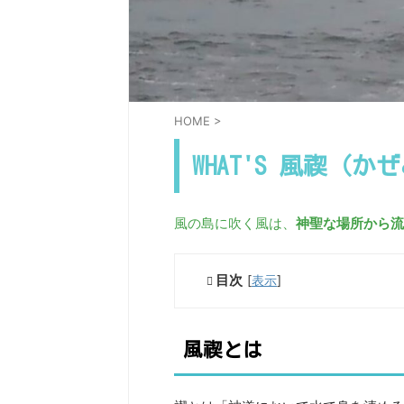
HOME
>
WHAT'S 風禊（か
風の島に吹く風は、
神聖な場所から流
目次
[
表示
]
風禊とは